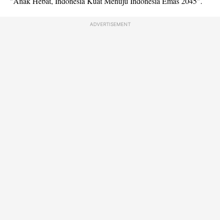
"Anak Hebat, Indonesia Kuat Menuju Indonesia Emas 2045".
ADVERTISEMENT