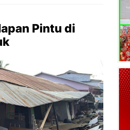
apan Pintu di
uk