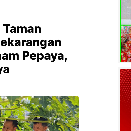
a Taman
Pekarangan
nam Pepaya,
ya