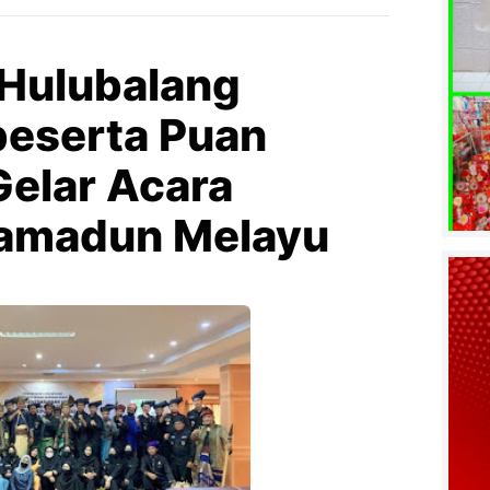
 Hulubalang
beserta Puan
Gelar Acara
amadun Melayu