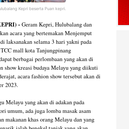
ulubalang Kepri beserta Puan kepri.
EPRI) -
Geram Kepri, Hulubalang dan
kan acara yang bertemakan Menjemput
di laksanakan selama 3 hari yakni pada
i TCC mall kota Tanjungpinang
dapat berbagai perlombaan yang akan di
on show kreasi budaya Melayu yang diikuti
rajat, acara fashion show tersebut akan di
er 2023.
gu Melayu yang akan di adakan pada
gori umum, ada juga lomba masak asam
an makanan khas orang Melayu dan yang
enarik ialah bengkel tanjak yang akan