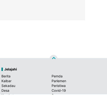
Jelajahi
Berita
Pemda
Kalbar
Parlemen
Sekadau
Peristiwa
Desa
Covid-19
Kesehatan
Sanggau
Hukum
sintang
Narkoba
Ekonomi