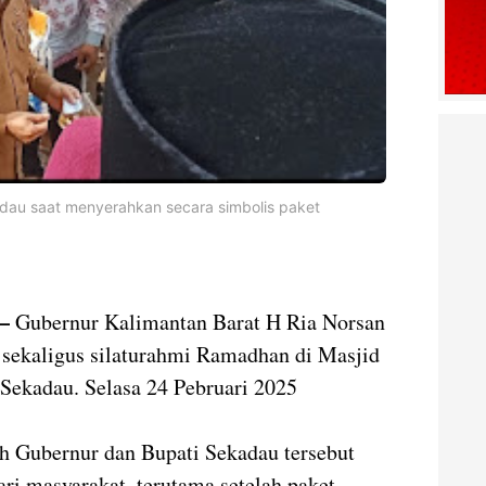
dau saat menyerahkan secara simbolis paket
 –
Gubernur Kalimantan Barat H Ria Norsan
 sekaligus silaturahmi Ramadhan di Masjid
ekadau. Selasa 24 Pebruari 2025
eh Gubernur dan Bupati Sekadau tersebut
i masyarakat, terutama setelah paket