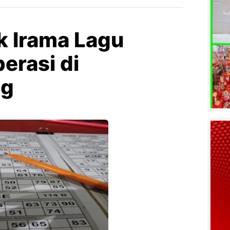
k Irama Lagu
erasi di
ng