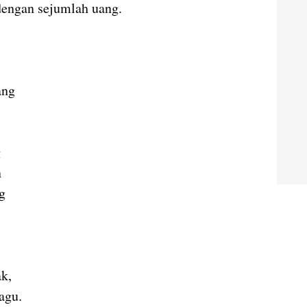
 dengan sejumlah uang.
ang
g
n
g
k,
agu.