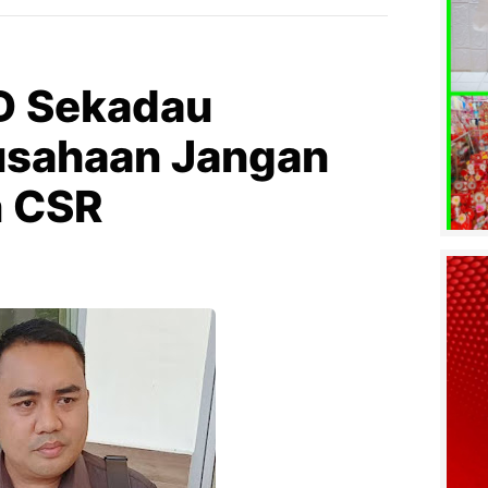
RD Sekadau
usahaan Jangan
n CSR