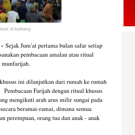
bok di belitang
) -
Sejak Jum'at pertama bulan safar setiap
aksanakan pembacaan amalan atau ritual
h munfarijah.
khusus ini dilanjutkan dari rumah ke rumah
. Pembacaan Farijah dengan ritual khusus
ung mengikuti arah arus milir sungai pada
r, secara beramai-ramai, dimana semua
pun perempuan, orang tua dan anak - anak