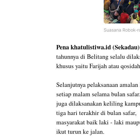
Suasana Robok-ro
Pena khatulistiwa.id (Sekadau
tahunnya di Belitang selalu dil
khusus yaitu Farijah atau qosida
Selanjutnya pelaksanaan amalan 
setiap malam selama bulan safar
juga dilaksanakan keliling kamp
tiga hari terakhir di bulan safa
masyarakat baik laki - laki mau
ikut turun ke jalan.