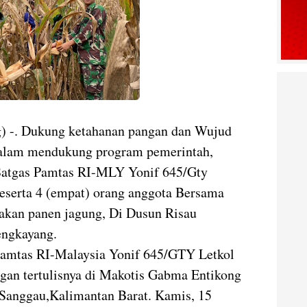
g) -. Dukung ketahanan pangan dan Wujud
dalam mendukung program pemerintah,
 Satgas Pamtas RI-MLY Yonif 645/Gty
eserta 4 (empat) orang anggota Bersama
akan panen jagung, Di Dusun Risau
ngkayang.
Pamtas RI-Malaysia Yonif 645/GTY Letkol
ngan tertulisnya di Makotis Gabma Entikong
Sanggau,Kalimantan Barat. Kamis, 15